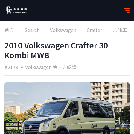
首頁
Search
Volkswagen
Crafter
柴油車
2010 Volkswagen Crafter 30
Kombi MWB
#2179
Volkswagen 第三方認證