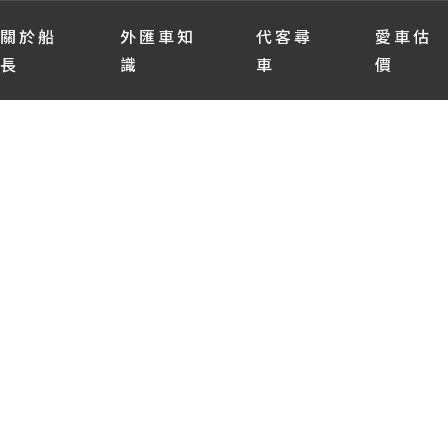
關於船
外匯車知
代客尋
愛車估
長
識
車
價