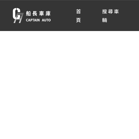
首
搜尋車
頁
輛