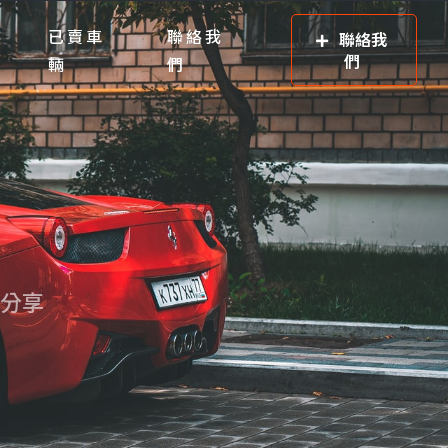
已賣車
聯絡我
聯絡我
們
輛
們
章分享