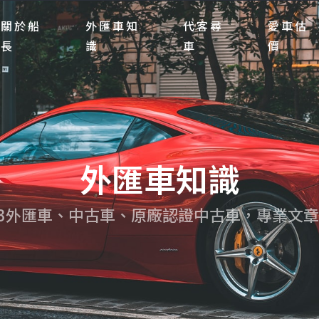
關於船
外匯車知
代客尋
愛車估
長
識
車
價
外匯車知識
23外匯車、中古車、原廠認證中古車，專業文