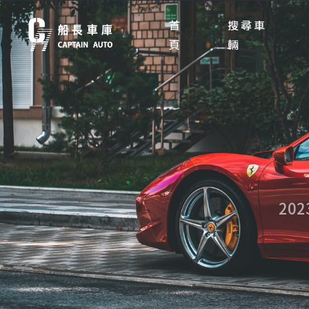
首
搜尋車
頁
輛
20