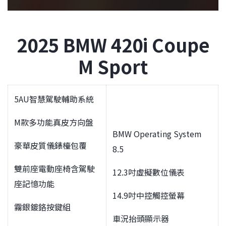
2
025 BMW 420i Coupe
M Sport
5AU智慧駕駛輔助系統
M款多功能真皮方向盤
BMW Operating System
豪華皮質儀錶檯包覆
8.5
雙前座電動座椅含駕駛
12.3吋虛擬數位儀表
座記憶功能
14.9吋中控觸控螢幕
霧銀鍍鉻按鍵組
車況抬頭顯示器