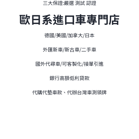
三大保證:嚴選 測試 認證
歐日系進口車專門店
德國/美國/加拿大/日本
外匯新車/新古車/二手車
國外代尋車/可客製化/接單引進
銀行高額低利貸款
代購代墊車款、代辦台灣車測領牌