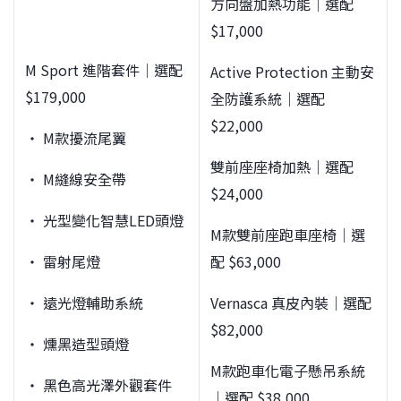
方向盤加熱功能｜選配
$17,000
M Sport 進階套件｜選配
Active Protection 主動安
$179,000
全防護系統｜選配
$22,000
‧ M款擾流尾翼
雙前座座椅加熱｜選配
‧ M縫線安全帶
$24,000
‧ 光型變化智慧LED頭燈
M款雙前座跑車座椅｜選
‧ 雷射尾燈
配 $63,000
‧ 遠光燈輔助系統
Vernasca 真皮內裝｜選配
$82,000
‧ 燻黑造型頭燈
M款跑車化電子懸吊系統
‧ 黑色高光澤外觀套件
｜選配 $38,000