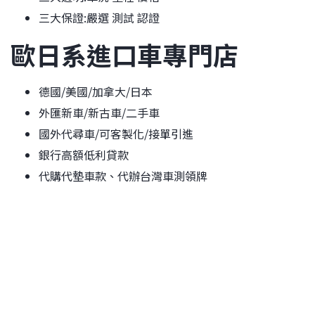
三大保證:嚴選 測試 認證
歐日系進口車專門店
德國/美國/加拿大/日本
外匯新車/新古車/二手車
國外代尋車/可客製化/接單引進
銀行高額低利貸款
代購代墊車款、代辦台灣車測領牌