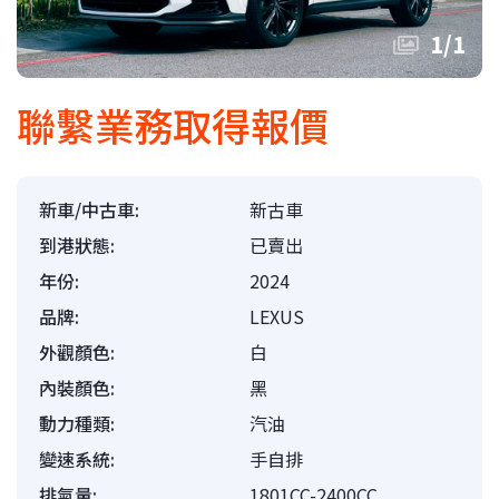
1
/
1
聯繫業務取得報價
新車/中古車:
新古車
到港狀態:
已賣出
年份:
2024
品牌:
LEXUS
外觀顏色:
白
內裝顏色:
黑
動力種類:
汽油
變速系統:
手自排
排氣量:
1801CC-2400CC