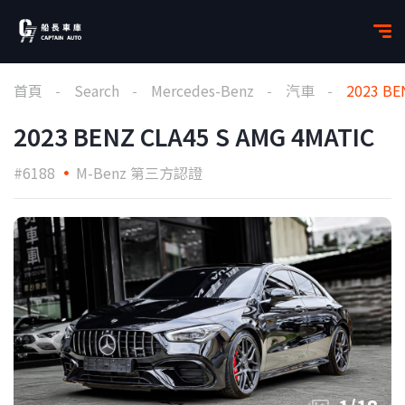
首頁
Search
Mercedes-Benz
汽車
2023 BE
2023 BENZ CLA45 S AMG 4MATIC
#6188
M-Benz 第三方認證