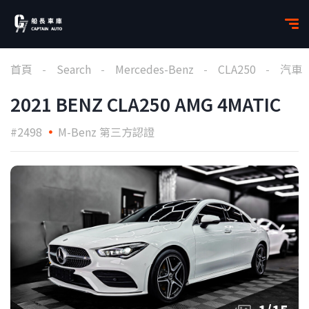
首頁
Search
Mercedes-Benz
CLA250
汽車
2021 BENZ CLA250 AMG 4MATIC
#2498
M-Benz 第三方認證